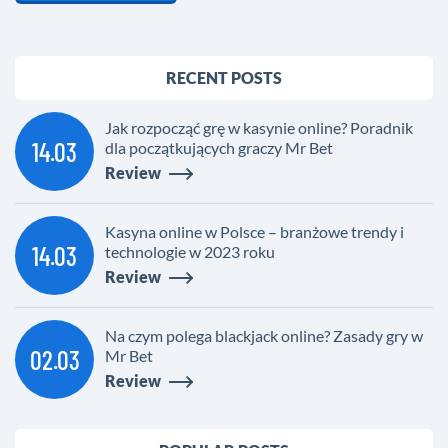
RECENT POSTS
Jak rozpocząć grę w kasynie online? Poradnik
14.03
dla początkujących graczy Mr Bet
Review
Kasyna online w Polsce – branżowe trendy i
14.03
technologie w 2023 roku
Review
Na czym polega blackjack online? Zasady gry w
02.03
Mr Bet
Review