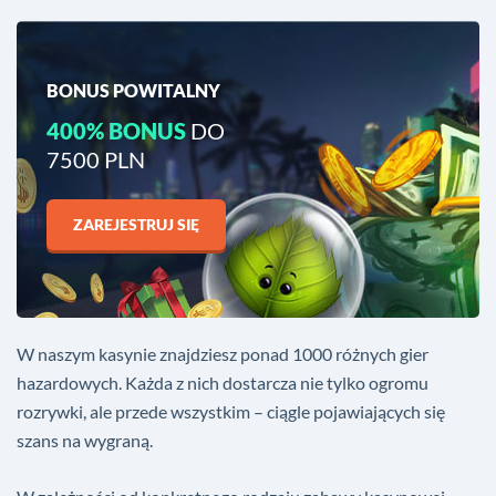
BONUS POWITALNY
400% BONUS
DO
7500 PLN
ZAREJESTRUJ SIĘ
W naszym kasynie znajdziesz ponad 1000 różnych gier
hazardowych. Każda z nich dostarcza nie tylko ogromu
rozrywki, ale przede wszystkim – ciągle pojawiających się
szans na wygraną.