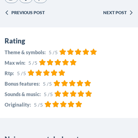
PREVIOUS POST
NEXT POST
Rating
Theme & symbols:
5
/
5
Max win:
5
/
5
Rtp:
5
/
5
Bonus features:
5
/
5
Sounds & music:
5
/
5
Originality:
5
/
5