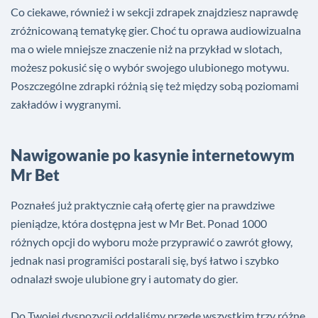
Co ciekawe, również i w sekcji zdrapek znajdziesz naprawdę
zróżnicowaną tematykę gier. Choć tu oprawa audiowizualna
ma o wiele mniejsze znaczenie niż na przykład w slotach,
możesz pokusić się o wybór swojego ulubionego motywu.
Poszczególne zdrapki różnią się też między sobą poziomami
zakładów i wygranymi.
Nawigowanie po kasynie internetowym
Mr Bet
Poznałeś już praktycznie całą ofertę gier na prawdziwe
pieniądze, która dostępna jest w Mr Bet. Ponad 1000
różnych opcji do wyboru może przyprawić o zawrót głowy,
jednak nasi programiści postarali się, byś łatwo i szybko
odnalazł swoje ulubione gry i automaty do gier.
Do Twojej dyspozycji oddaliśmy przede wszystkim trzy różne