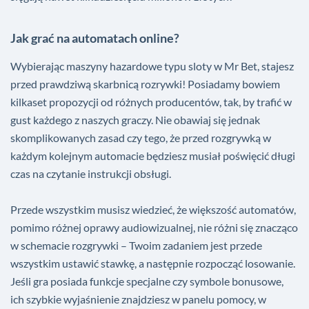
Jak grać na automatach online?
Wybierając maszyny hazardowe typu sloty w Mr Bet, stajesz
przed prawdziwą skarbnicą rozrywki! Posiadamy bowiem
kilkaset propozycji od różnych producentów, tak, by trafić w
gust każdego z naszych graczy. Nie obawiaj się jednak
skomplikowanych zasad czy tego, że przed rozgrywką w
każdym kolejnym automacie będziesz musiał poświęcić długi
czas na czytanie instrukcji obsługi.
Przede wszystkim musisz wiedzieć, że większość automatów,
pomimo różnej oprawy audiowizualnej, nie różni się znacząco
w schemacie rozgrywki – Twoim zadaniem jest przede
wszystkim ustawić stawkę, a następnie rozpocząć losowanie.
Jeśli gra posiada funkcje specjalne czy symbole bonusowe,
ich szybkie wyjaśnienie znajdziesz w panelu pomocy, w