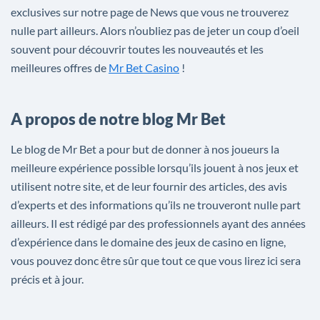
exclusives sur notre page de News que vous ne trouverez
nulle part ailleurs. Alors n’oubliez pas de jeter un coup d’oeil
souvent pour découvrir toutes les nouveautés et les
meilleures offres de
Mr Bet Casino
!
A propos de notre blog Mr Bet
Le blog de Mr Bet a pour but de donner à nos joueurs la
meilleure expérience possible lorsqu’ils jouent à nos jeux et
utilisent notre site, et de leur fournir des articles, des avis
d’experts et des informations qu’ils ne trouveront nulle part
ailleurs. Il est rédigé par des professionnels ayant des années
d’expérience dans le domaine des jeux de casino en ligne,
vous pouvez donc être sûr que tout ce que vous lirez ici sera
précis et à jour.