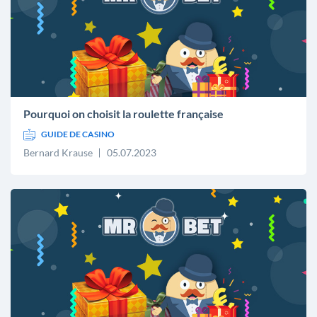
Pourquoi on choisit la roulette française
GUIDE DE CASINO
Bernard Krause
05.07.2023