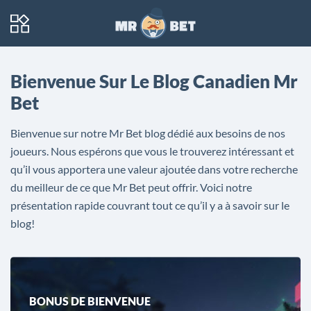
Bienvenue Sur Le Blog Canadien Mr
Bet
Bienvenue sur notre Mr Bet blog dédié aux besoins de nos
joueurs. Nous espérons que vous le trouverez intéressant et
qu’il vous apportera une valeur ajoutée dans votre recherche
du meilleur de ce que Mr Bet peut offrir. Voici notre
présentation rapide couvrant tout ce qu’il y a à savoir sur le
blog!
BONUS DE BIENVENUE