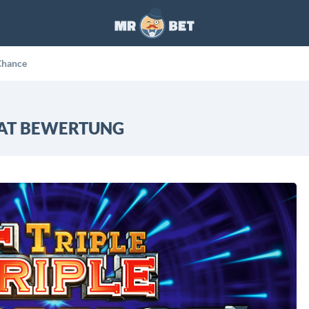
Chance
MAT BEWERTUNG