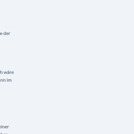
e der
ch wäre
ann im
einer