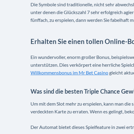
Die Symbole sind traditionelle, nicht sehr abwechs
unter denen die Glückszahl 7 sehr erfolgreich agie
fünffach, zu erspielen, dann werden Sie fabelhaft 
Erhalten Sie einen tollen Online-B
Ein wundervoller, enorm großer Bonus, beispielswei
unterstützen. Dies verkörpert eine herrliche Spie
Willkommensbonus im Mr Bet Casino
gleicht aktu
Was sind die besten Triple Chance Gew
Um mit dem Slot mehr zu erspielen, kann man die 
verdeckten Karte zu erraten. Wenn es gelingt, b
Der Automat bietet dieses Spielfeature in zwei ert