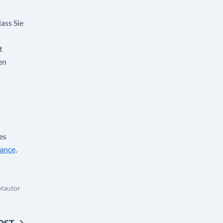
ass Sie
t
en
es
ance,
ptautor