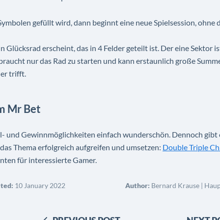
ymbolen gefüllt wird, dann beginnt eine neue Spielsession, ohne d
Glücksrad erscheint, das in 4 Felder geteilt ist. Der eine Sektor is
braucht nur das Rad zu starten und kann erstaunlich große Summ
 trifft.
im Mr Bet
Spiel- und Gewinnmöglichkeiten einfach wunderschön. Dennoch gibt 
e das Thema erfolgreich aufgreifen und umsetzen:
Double Triple Ch
anten für interessierte Gamer.
ted:
10 January 2022
Author:
Bernard Krause | Hau