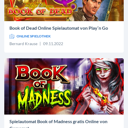
Book of Dead Online Spielautomat von Play’n Go
ONLINE SPIELOTHEK
Bernard Krause
09.11.2022
Spielautomat Book of Madness gratis Online von