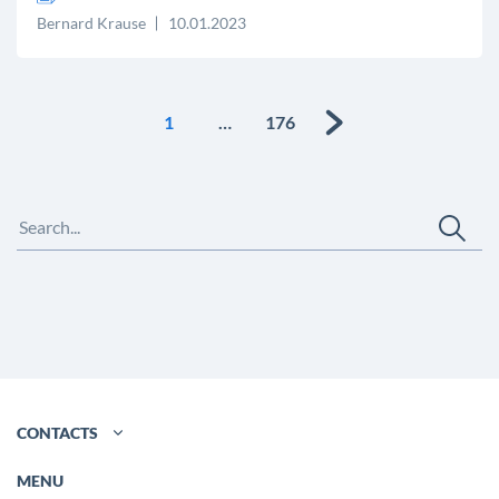
Bernard Krause
10.01.2023
1
…
176
CONTACTS
MENU