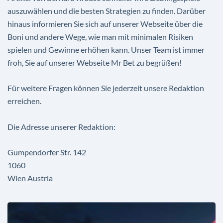
auszuwählen und die besten Strategien zu finden. Darüber
hinaus informieren Sie sich auf unserer Webseite über die
Boni und andere Wege, wie man mit minimalen Risiken
spielen und Gewinne erhöhen kann. Unser Team ist immer
froh, Sie auf unserer Webseite Mr Bet zu begrüßen!
Für weitere Fragen können Sie jederzeit unsere Redaktion
erreichen.
Die Adresse unserer Redaktion:
Gumpendorfer Str. 142
1060
Wien Austria