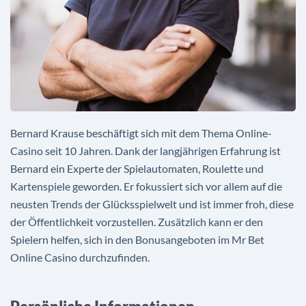
Bernard Krause beschäftigt sich mit dem Thema Online-
Casino seit 10 Jahren. Dank der langjährigen Erfahrung ist
Bernard ein Experte der Spielautomaten, Roulette und
Kartenspiele geworden. Er fokussiert sich vor allem auf die
neusten Trends der Glücksspielwelt und ist immer froh, diese
der Öffentlichkeit vorzustellen. Zusätzlich kann er den
Spielern helfen, sich in den Bonusangeboten im Mr Bet
Online Casino durchzufinden.