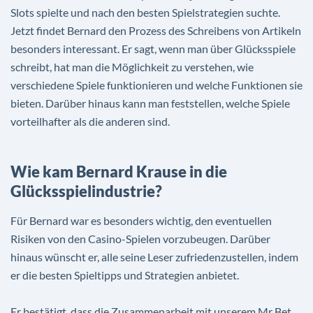
Slots spielte und nach den besten Spielstrategien suchte.
Jetzt findet Bernard den Prozess des Schreibens von Artikeln
besonders interessant. Er sagt, wenn man über Glücksspiele
schreibt, hat man die Möglichkeit zu verstehen, wie
verschiedene Spiele funktionieren und welche Funktionen sie
bieten. Darüber hinaus kann man feststellen, welche Spiele
vorteilhafter als die anderen sind.
Wie kam Bernard Krause in die
Glücksspielindustrie?
Für Bernard war es besonders wichtig, den eventuellen
Risiken von den Casino-Spielen vorzubeugen. Darüber
hinaus wünscht er, alle seine Leser zufriedenzustellen, indem
er die besten Spieltipps und Strategien anbietet.
Er bestätigt, dass die Zusammenarbeit mit unserem Mr Bet