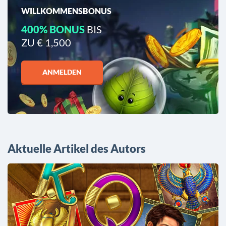
WILLKOMMENSBONUS
400% BONUS
BIS
ZU € 1,500
ANMELDEN
Aktuelle Artikel des Autors