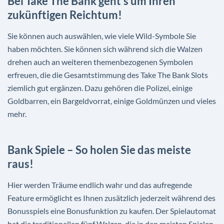
Bei Take The Bank geht’s um Ihren
zukünftigen Reichtum!
Sie können auch auswählen, wie viele Wild-Symbole Sie
haben möchten. Sie können sich während sich die Walzen
drehen auch an weiteren themenbezogenen Symbolen
erfreuen, die die Gesamtstimmung des Take The Bank Slots
ziemlich gut ergänzen. Dazu gehören die Polizei, einige
Goldbarren, ein Bargeldvorrat, einige Goldmünzen und vieles
mehr.
Bank Spiele – So holen Sie das meiste
raus!
Hier werden Träume endlich wahr und das aufregende
Feature ermöglicht es Ihnen zusätzlich jederzeit während des
Bonusspiels eine Bonusfunktion zu kaufen. Der Spielautomat
hat die traditionellen fünf Walzen, die in den meisten Spielen