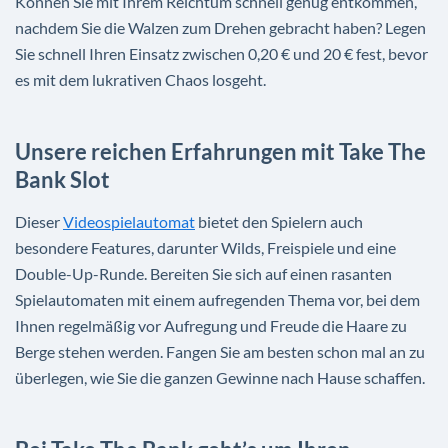
Können Sie mit Ihrem Reichtum schnell genug entkommen,
nachdem Sie die Walzen zum Drehen gebracht haben? Legen
Sie schnell Ihren Einsatz zwischen 0,20 € und 20 € fest, bevor
es mit dem lukrativen Chaos losgeht.
Unsere reichen Erfahrungen mit Take The
Bank Slot
Dieser
Videospielautomat
bietet den Spielern auch
besondere Features, darunter Wilds, Freispiele und eine
Double-Up-Runde. Bereiten Sie sich auf einen rasanten
Spielautomaten mit einem aufregenden Thema vor, bei dem
Ihnen regelmäßig vor Aufregung und Freude die Haare zu
Berge stehen werden. Fangen Sie am besten schon mal an zu
überlegen, wie Sie die ganzen Gewinne nach Hause schaffen.