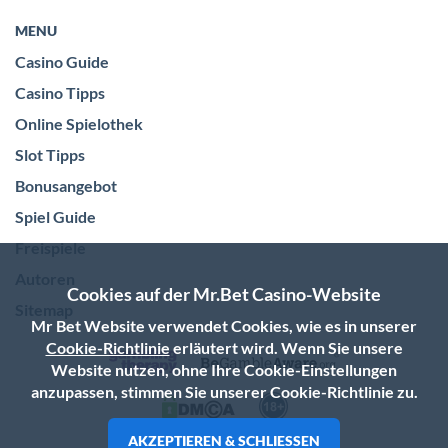
MENU
Casino Guide
Casino Tipps
Online Spielothek
Slot Tipps
Bonusangebot
Spiel Guide
Freispiele
Autoren
Cookies auf der Mr.Bet Casino-Website
Sitemap
Mr Bet Website verwendet Cookies, wie es in unserer
Cookie-Richtlinie
erläutert wird. Wenn Sie unsere
Website nutzen, ohne Ihre Cookie-Einstellungen
anzupassen, stimmen Sie unserer Cookie-Richtlinie zu.
AKZEPTIEREN & SCHLIESSEN