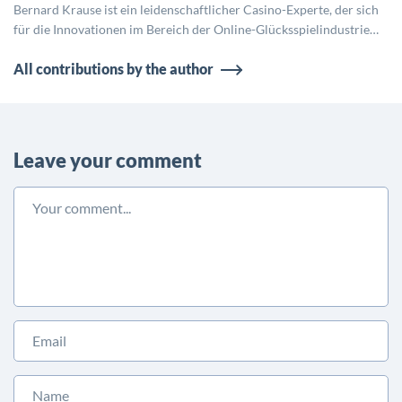
Bernard Krause ist ein leidenschaftlicher Casino-Experte, der sich
für die Innovationen im Bereich der Online-Glücksspielindustrie
interessiert. Jeden Tag erstellt er neue Artikel, wo er komplizierte
All contributions by the author
Dinge mit einfachen Worten erklärt.
Leave your comment