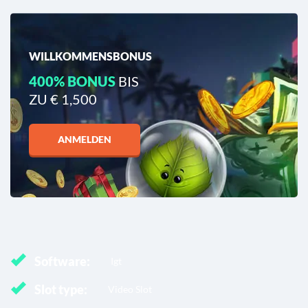
WILLKOMMENSBONUS
400% BONUS
BIS
ZU € 1,500
ANMELDEN
Software:
Igt
Slot type:
Video Slot