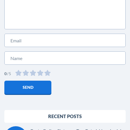
0
/
5
SEND
RECENT POSTS