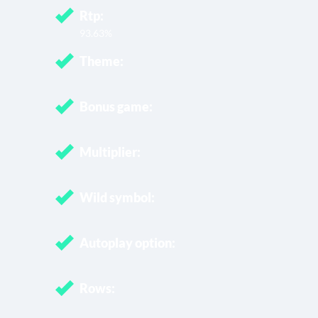
Rtp:
93.63%
Theme:
Bonus game:
Multiplier:
Wild symbol:
Autoplay option:
Rows: