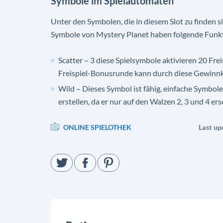
Symbole im Spielautomaten
Unter den Symbolen, die in diesem Slot zu finden s
Symbole von Mystery Planet haben folgende Funk
Scatter – 3 diese Spielsymbole aktivieren 20 Frei
Freispiel-Bonusrunde kann durch diese Gewinn
Wild – Dieses Symbol ist fähig, einfache Symbol
erstellen, da er nur auf den Walzen 2, 3 und 4 ers
ONLINE SPIELOTHEK
Last up