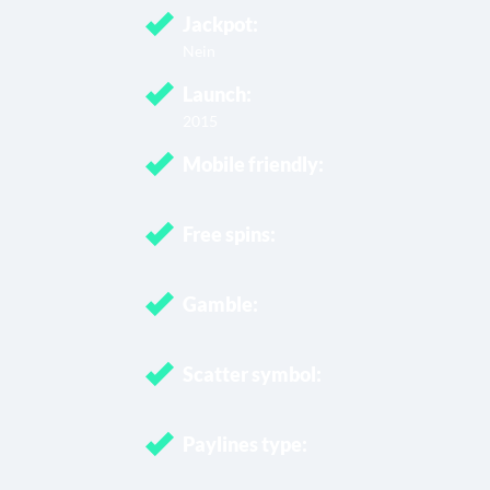
Jackpot:
Nein
Launch:
2015
Mobile friendly:
Free spins:
Gamble:
Scatter symbol:
Paylines type: