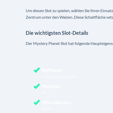
Um diesen Slot zu spielen, wählen Sie Ihren Einsatz
Zentrum unter den Walzen. Diese Schaltfläche set
Die wichtigsten Slot-Details
Der Mystery Planet Slot hat folgende Haupteigens
Software:
Evoplay Entertainment
Paylines:
20
Min coins size:
€0.005