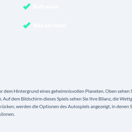
Both ways:
Max bet level:
or dem Hintergrund eines geheimnisvollen Planeten. Oben sehen 
 Auf dem Bildschirm dieses Spiels sehen Sie Ihre Bilanz, die Wet
drücken, werden die Optionen des Autospiels angezeigt, in denen S
können.