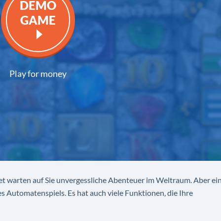
DEMO
GAME
Play for money
t warten auf Sie unvergessliche Abenteuer im Weltraum. Aber ei
ses Automatenspiels. Es hat auch viele Funktionen, die Ihre