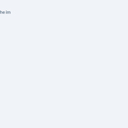
che im