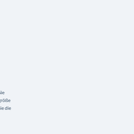
Sie
tgröße
ie die