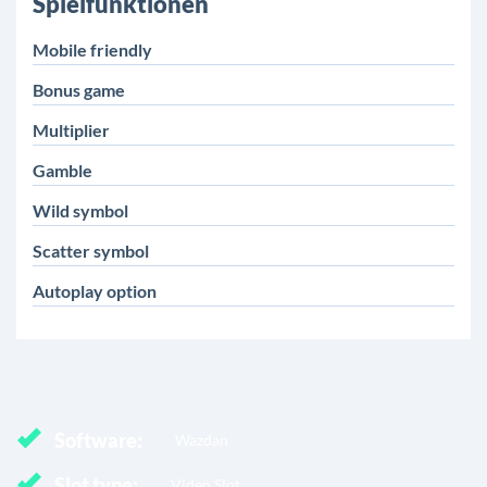
Spielfunktionen
Mobile friendly
Bonus game
Multiplier
Gamble
Wild symbol
Scatter symbol
Autoplay option
Software:
Wazdan
Slot type:
Video Slot