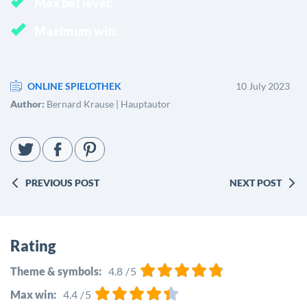
Max bet level:
Maximum win:
ONLINE SPIELOTHEK
10 July 2023
Author:
Bernard Krause | Hauptautor
PREVIOUS POST
NEXT POST
Rating
Theme & symbols:
4.8
/
5
Max win:
4.4
/
5