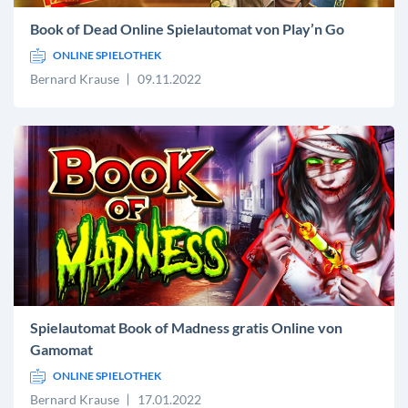
Book of Dead Online Spielautomat von Play’n Go
ONLINE SPIELOTHEK
Bernard Krause
09.11.2022
Spielautomat Book of Madness gratis Online von
Gamomat
ONLINE SPIELOTHEK
Bernard Krause
17.01.2022