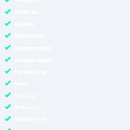
Free spins:
Multiplier:
Gamble:
Wild symbol:
Scatter symbol:
Autoplay option:
Paylines type:
Rows:
Lines pay:
Both ways:
Min bet level: