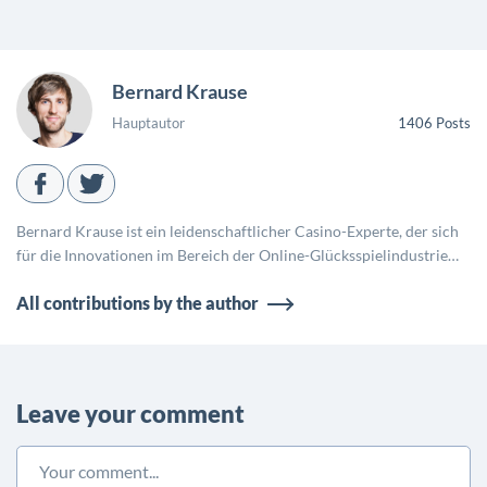
Bernard Krause
Hauptautor
1406
Posts
Bernard Krause ist ein leidenschaftlicher Casino-Experte, der sich
für die Innovationen im Bereich der Online-Glücksspielindustrie
interessiert. Jeden Tag erstellt er neue Artikel, wo er komplizierte
All contributions by the author
Dinge mit einfachen Worten erklärt.
Leave your comment