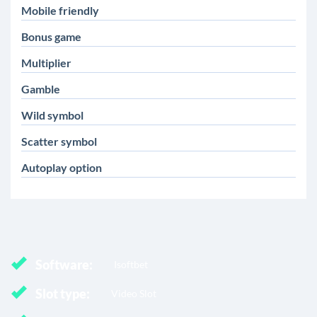
Mobile friendly
Bonus game
Multiplier
Gamble
Wild symbol
Scatter symbol
Autoplay option
Software:
Isoftbet
Slot type:
Video Slot