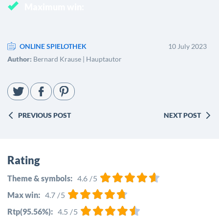
Maximum win:
ONLINE SPIELOTHEK
10 July 2023
Author:
Bernard Krause | Hauptautor
PREVIOUS POST
NEXT POST
Rating
Theme & symbols:
4.6
/
5
Max win:
4.7
/
5
Rtp(95.56%):
4.5
/
5