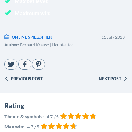
Max bet level:
Maximum win:
ONLINE SPIELOTHEK
11 July 2023
Author:
Bernard Krause | Hauptautor
PREVIOUS POST
NEXT POST
Rating
Theme & symbols:
4.7
/
5
Max win:
4.7
/
5