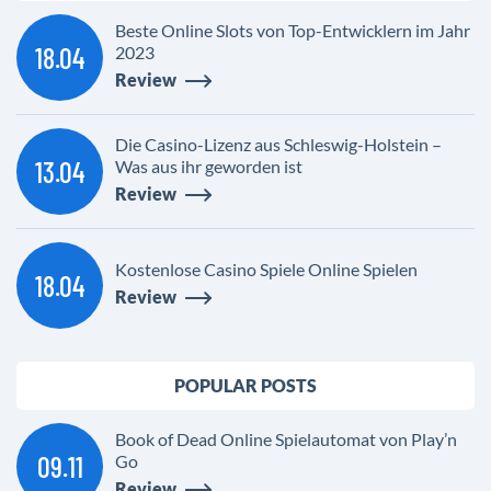
Beste Online Slots von Top-Entwicklern im Jahr
18.04
2023
Review
Die Casino-Lizenz aus Schleswig-Holstein –
13.04
Was aus ihr geworden ist
Review
Kostenlose Casino Spiele Online Spielen
18.04
Review
POPULAR POSTS
Book of Dead Online Spielautomat von Play’n
09.11
Go
Review