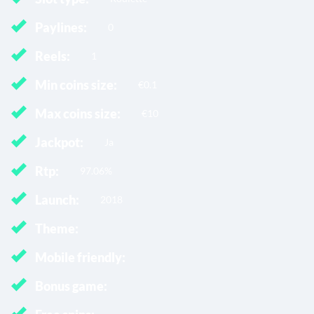
Paylines:
0
Reels:
1
Min coins size:
€0.1
Max coins size:
€10
Jackpot:
Ja
Rtp:
97.06%
Launch:
2018
Theme:
Mobile friendly:
Bonus game: