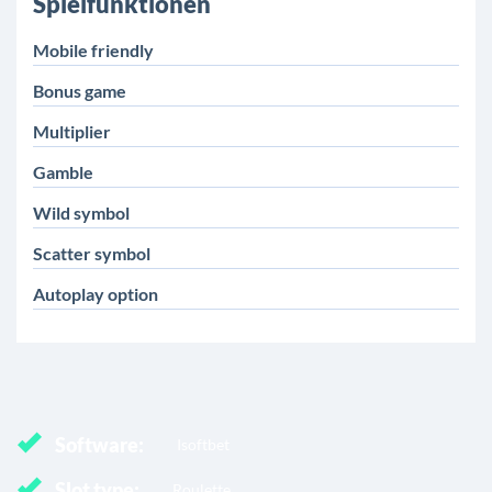
Spielfunktionen
Mobile friendly
Bonus game
Multiplier
Gamble
Wild symbol
Scatter symbol
Autoplay option
Software:
Isoftbet
Slot type:
Roulette