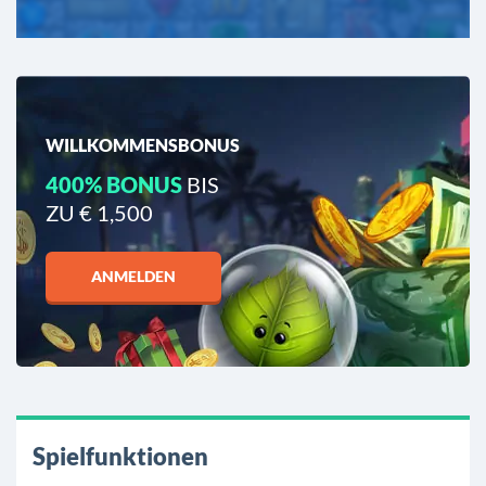
WILLKOMMENSBONUS
400% BONUS
BIS
ZU € 1,500
ANMELDEN
Spielfunktionen