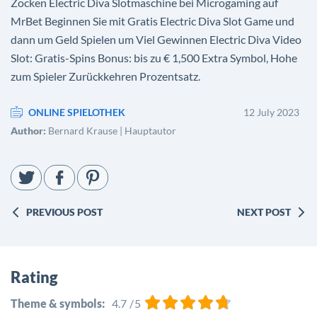
Zocken Electric Diva Slotmaschine bei Microgaming auf
MrBet Beginnen Sie mit Gratis Electric Diva Slot Game und
dann um Geld Spielen um Viel Gewinnen Electric Diva Video
Slot: Gratis-Spins Bonus: bis zu € 1,500 Extra Symbol, Hohe
zum Spieler Zurückkehren Prozentsatz.
ONLINE SPIELOTHEK
12 July 2023
Author:
Bernard Krause | Hauptautor
PREVIOUS POST
NEXT POST
Rating
Theme & symbols:
4.7
/
5