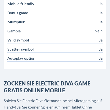
Mobile friendly
Ja
Bonus game
Ja
Multiplier
Ja
Gamble
Nein
Wild symbol
Ja
Scatter symbol
Ja
Autoplay option
Ja
ZOCKEN SIE ELECTRIC DIVA GAME
GRATIS ONLINE MOBILE
Spielen Sie Electric Diva Slotmaschine bei Microgaming auf
Handy! Ja, Sie können Spielen auf Ihrem Tablet Ohne