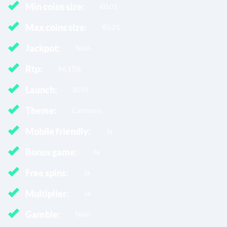
Min coins size:
€0.01
Max coins size:
€0.25
Jackpot:
Nein
Rtp:
96.15%
Launch:
2016
Theme:
Cartoons
Mobile friendly:
Ja
Bonus game:
Ja
Free spins:
Ja
Multiplier:
Ja
Gamble:
Nein