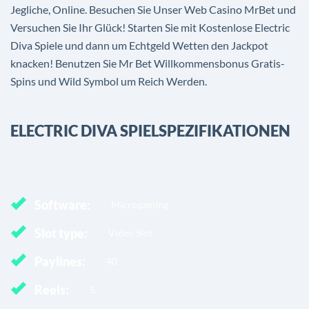
Jegliche, Online. Besuchen Sie Unser Web Casino MrBet und
Versuchen Sie Ihr Glück! Starten Sie mit Kostenlose Electric
Diva Spiele und dann um Echtgeld Wetten den Jackpot
knacken! Benutzen Sie Mr Bet Willkommensbonus Gratis-
Spins und Wild Symbol um Reich Werden.
ELECTRIC DIVA SPIELSPEZIFIKATIONEN
Software:
Microgaming
Slot type:
Video Slot
Paylines:
40
Reels:
5