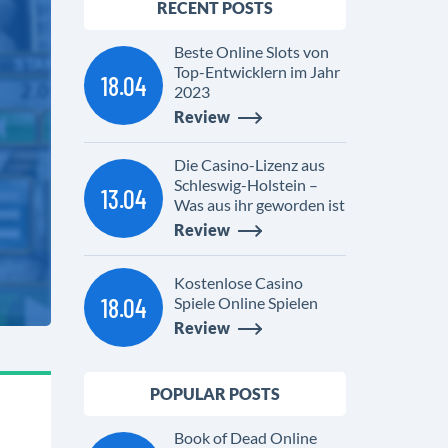
RECENT POSTS
Beste Online Slots von
Top-Entwicklern im Jahr
18.04
2023
Review
Die Casino-Lizenz aus
Schleswig-Holstein –
13.04
Was aus ihr geworden ist
Review
Kostenlose Casino
18.04
Spiele Online Spielen
Review
POPULAR POSTS
Book of Dead Online