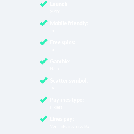
Launch:
2019
Mobile friendly:
Ja
Free spins:
Ja
Gamble:
Nein
Scatter symbol:
Ja
Paylines type:
Fixiert
Lines pay:
Von links nach rechts