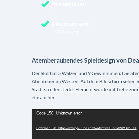
Min bet level:
1
Maximum win:
1500 Münzen
Atemberaubendes Spieldesign von Dea
Der Slot hat 5 Walzen und 9 Gewinnlinien. Die ate
Abenteuer im Westen. Auf dem Bildschirm sehen Sie
Stadt streifen. Jedes Element wurde mit Liebe zum D
eintauchen.
Video
Code 150: Unknown error.
Player
Download File: https://www.youtube.com/watch?v=lSIXdMfNWB0&_=1