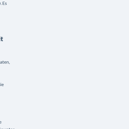
. Es
n
it
aten,
ie
e