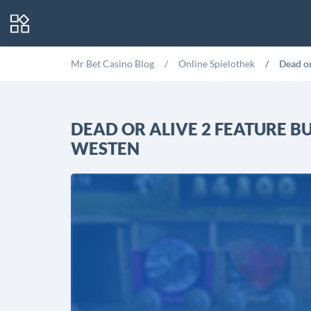
Mr Bet Casino Blog
Online Spielothek
Dead o
DEAD OR ALIVE 2 FEATURE 
WESTEN