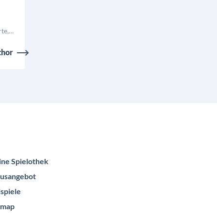
te,
m
thor
t.
el, wo
achen
ine Spielothek
usangebot
spiele
emap