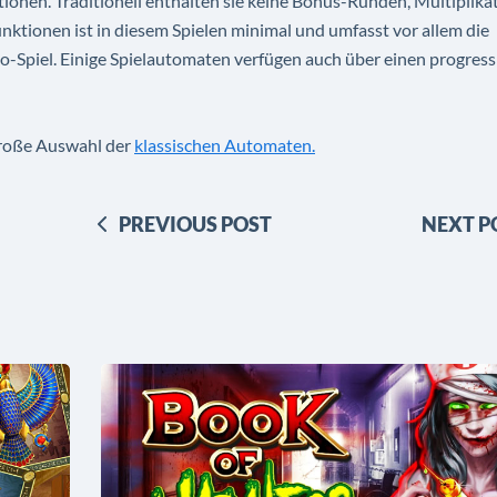
ktionen. Traditionell enthalten sie keine Bonus-Runden, Multiplika
ktionen ist in diesem Spielen minimal und umfasst vor allem die
o-Spiel. Einige Spielautomaten verfügen auch über einen progress
große Auswahl der
klassischen Automaten.
PREVIOUS POST
NEXT P