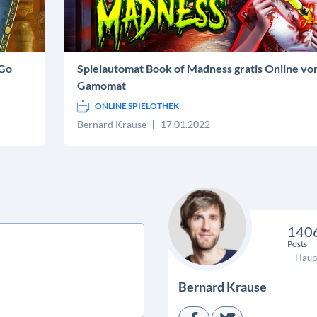
 Go
Spielautomat Book of Madness gratis Online vo
Gamomat
ONLINE SPIELOTHEK
Bernard Krause
17.01.2022
140
Posts
Haup
Bernard Krause