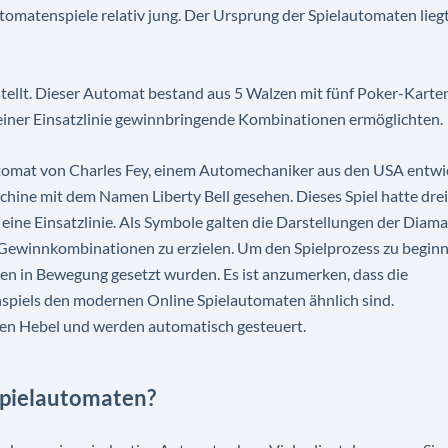
tomatenspiele relativ jung. Der Ursprung der Spielautomaten liegt
ellt. Dieser Automat bestand aus 5 Walzen mit fünf Poker-Karten
f einer Einsatzlinie gewinnbringende Kombinationen ermöglichten.
automat von Charles Fey, einem Automechaniker aus den USA entwic
chine mit dem Namen Liberty Bell gesehen. Dieses Spiel hatte drei
ine Einsatzlinie. Als Symbole galten die Darstellungen der Diama
 Gewinnkombinationen zu erzielen. Um den Spielprozess zu beginn
en in Bewegung gesetzt wurden. Es ist anzumerken, dass die
spiels den modernen Online Spielautomaten ähnlich sind.
inen Hebel und werden automatisch gesteuert.
 Spielautomaten?