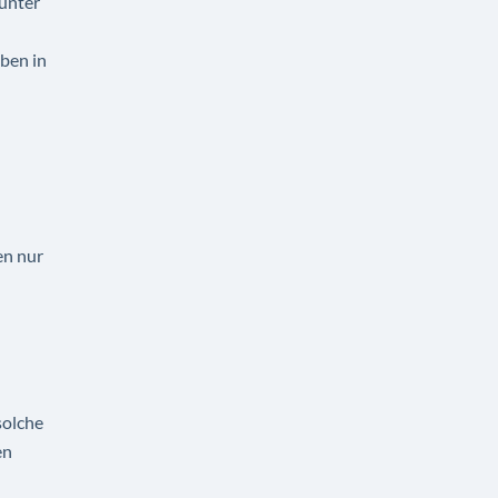
 unter
ben in
en nur
solche
en