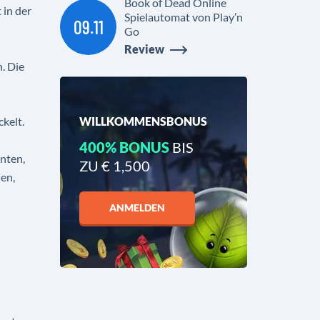
Book of Dead Online
 in der
Spielautomat von Play’n
09.11
Go
Review
. Die
kelt.
WILLKOMMENSBONUS
400% BONUS
BIS
nten,
ZU € 1,500
en,
ANMELDEN