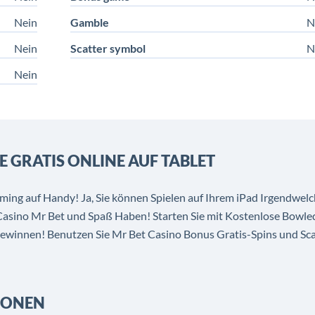
Nein
Gamble
N
Nein
Scatter symbol
N
Nein
 GRATIS ONLINE AUF TABLET
ming auf Handy! Ja, Sie können Spielen auf Ihrem iPad Irgendwel
Casino Mr Bet und Spaß Haben! Starten Sie mit Kostenlose Bowle
Gewinnen! Benutzen Sie Mr Bet Casino Bonus Gratis-Spins und Sca
IONEN