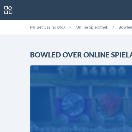
Mr Bet Casino Blog
Online Spielothek
Bowled
BOWLED OVER ONLINE SPIEL