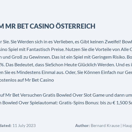
M MR BET CASINO ÖSTERREICH
 Sie. Sie Werden sich in es Verlieben, es Gibt keinen Zweifel! Bow
no Spiel mit Fantastisch Preise. Nutzen Sie die Vorteile von Alle 
 und Groß zu Gewinnen. Das ist ein Spiel mit Geringem Risiko. B
%. Das Bedeutet, dass SieSchon Heute Glücklich Werden. Und es i
en Sie es Mindestens Einmal aus. Oder, Sie Können Einfach nur G
Kostenlos auf Mr Bet Casino
uf Mr Bet Versuchen Gratis Bowled Over Slot Game und dann um
 Bowled Over Spielautomat: Gratis-Spins Bonus: bis zu € 1,500 S
dated:
11 July 2023
Author:
Bernard Krause | Hau