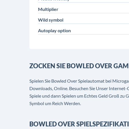
Multiplier
Wild symbol
Autoplay option
ZOCKEN SIE BOWLED OVER GAME
Spielen Sie Bowled Over Spielautomat bei Microga
Downloads, Online. Besuchen Sie Unser Internet-
Spiele und dann Spielen um Echtes Geld Groß zu 
Symbol um Reich Werden.
BOWLED OVER SPIELSPEZIFIKAT