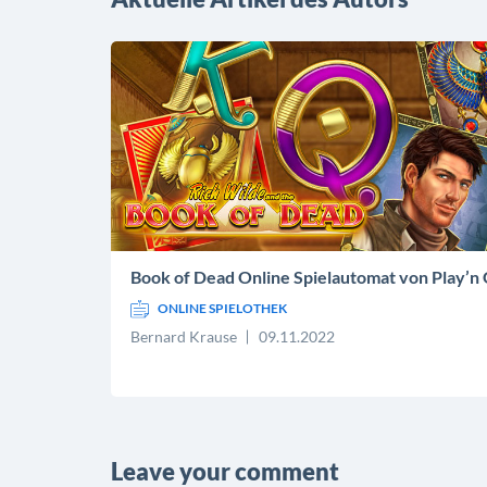
Book of Dead Online Spielautomat von Play’n
ONLINE SPIELOTHEK
Bernard Krause
09.11.2022
Leave your comment