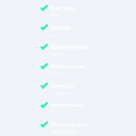
Free spins:
Nein
Gamble:
Nein
Scatter symbol:
Nein
Paylines type:
Fixiert
Lines pay:
Cluster Pays
Min bet level:
1
Maximum win:
3000 Münzen