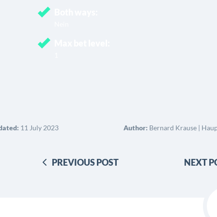
Both ways:
Nein
Max bet level:
1
dated:
11 July 2023
Author:
Bernard Krause | Hau
PREVIOUS POST
NEXT P