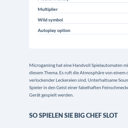
Multiplier
Wild symbol
Autoplay option
Microgaming hat eine Handvoll Spielautomaten mit 
diesem Thema. Es ruft die Atmosphäre von einem 
verlockender Leckereien sind. Unterhaltsame Soun
Spieler in den Geist einer fabelhaften Feinschmeck
Gerät gespielt werden.
SO SPIELEN SIE BIG CHEF SLOT