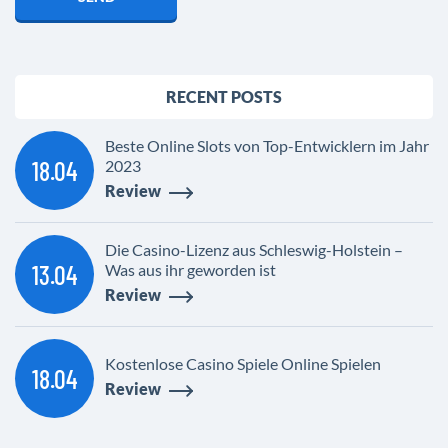
RECENT POSTS
Beste Online Slots von Top-Entwicklern im Jahr
18.04
2023
Review
Die Casino-Lizenz aus Schleswig-Holstein –
13.04
Was aus ihr geworden ist
Review
Kostenlose Casino Spiele Online Spielen
18.04
Review