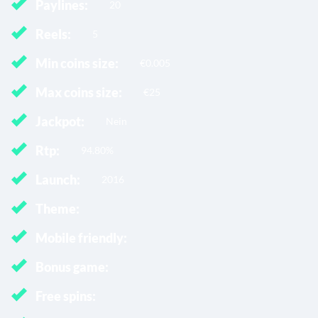
Paylines:
20
Reels:
5
Min coins size:
€0.005
Max coins size:
€25
Jackpot:
Nein
Rtp:
94.80%
Launch:
2016
Theme:
Mobile friendly:
Bonus game:
Free spins: