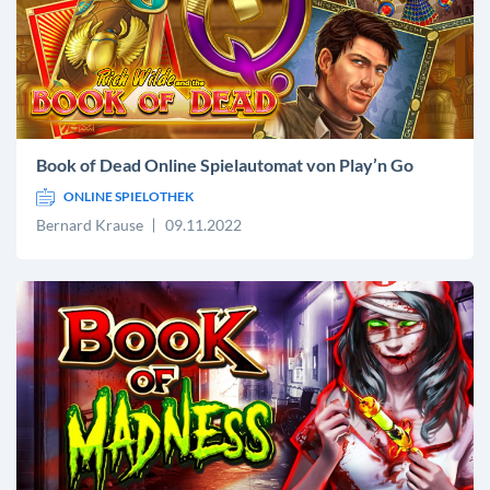
Book of Dead Online Spielautomat von Play’n Go
ONLINE SPIELOTHEK
Bernard Krause
09.11.2022