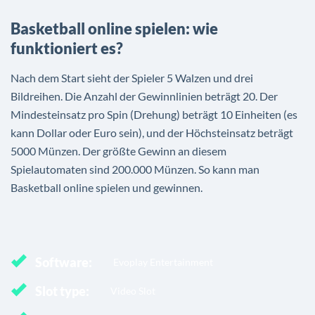
Basketball online spielen: wie
funktioniert es?
Nach dem Start sieht der Spieler 5 Walzen und drei
Bildreihen. Die Anzahl der Gewinnlinien beträgt 20. Der
Mindesteinsatz pro Spin (Drehung) beträgt 10 Einheiten (es
kann Dollar oder Euro sein), und der Höchsteinsatz beträgt
5000 Münzen. Der größte Gewinn an diesem
Spielautomaten sind 200.000 Münzen. So kann man
Basketball online spielen und gewinnen.
Software:
Evoplay Entertainment
Slot type:
Video Slot