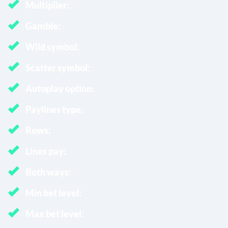
Multiplier:
Gamble:
Wild symbol:
Scatter symbol:
Autoplay option:
Paylines type:
Rows:
Lines pay:
Both ways:
Min bet level:
Max bet level: