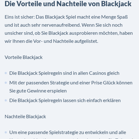
Die Vorteile und Nachteile von Blackjack
Eins ist sicher: Das Blackjack Spiel macht eine Menge Spaß
und ist auch sehr nervenaufreibend. Wenn Sie sich noch
unsicher sind, ob Sie Blackjack ausprobieren möchten, haben
wir Ihnen die Vor- und Nachteile aufgelistet.
Vorteile Blackjack
Die Blackjack Spielregeln sind in allen Casinos gleich
Mit der passenden Strategie und einer Prise Glück können
Sie gute Gewinne erspielen
Die Blackjack Spielregeln lassen sich einfach erklären
Nachteile Blackjack
Um eine passende Spielstrategie zu entwickeln und alle