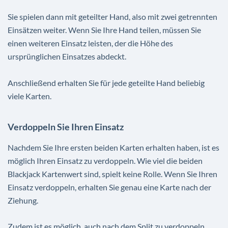
Sie spielen dann mit geteilter Hand, also mit zwei getrennten
Einsätzen weiter. Wenn Sie Ihre Hand teilen, müssen Sie
einen weiteren Einsatz leisten, der die Höhe des
ursprünglichen Einsatzes abdeckt.
Anschließend erhalten Sie für jede geteilte Hand beliebig
viele Karten.
Verdoppeln Sie Ihren Einsatz
Nachdem Sie Ihre ersten beiden Karten erhalten haben, ist es
möglich Ihren Einsatz zu verdoppeln. Wie viel die beiden
Blackjack Kartenwert sind, spielt keine Rolle. Wenn Sie Ihren
Einsatz verdoppeln, erhalten Sie genau eine Karte nach der
Ziehung.
Zudem ist es möglich, auch nach dem Split zu verdoppeln.