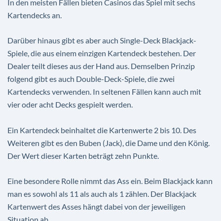
In den meisten Fällen bieten Casinos das Spiel mit sechs
Kartendecks an.
Darüber hinaus gibt es aber auch Single-Deck Blackjack-
Spiele, die aus einem einzigen Kartendeck bestehen. Der
Dealer teilt dieses aus der Hand aus. Demselben Prinzip
folgend gibt es auch Double-Deck-Spiele, die zwei
Kartendecks verwenden. In seltenen Fällen kann auch mit
vier oder acht Decks gespielt werden.
Ein Kartendeck beinhaltet die Kartenwerte 2 bis 10. Des
Weiteren gibt es den Buben (Jack), die Dame und den König.
Der Wert dieser Karten beträgt zehn Punkte.
Eine besondere Rolle nimmt das Ass ein. Beim Blackjack kann
man es sowohl als 11 als auch als 1 zählen. Der Blackjack
Kartenwert des Asses hängt dabei von der jeweiligen
Situation ab.