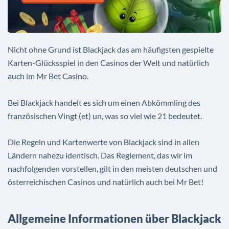
Nicht ohne Grund ist Blackjack das am häufigsten gespielte
Karten-Glücksspiel in den Casinos der Welt und natürlich
auch im Mr Bet Casino.
Bei Blackjack handelt es sich um einen Abkömmling des
französischen Vingt (et) un, was so viel wie 21 bedeutet.
Die Regeln und Kartenwerte von Blackjack sind in allen
Ländern nahezu identisch. Das Reglement, das wir im
nachfolgenden vorstellen, gilt in den meisten deutschen und
österreichischen Casinos und natürlich auch bei Mr Bet!
Allgemeine Informationen über Blackjack