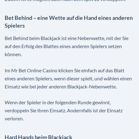
Bet Behind – eine Wette auf die Hand eines anderen
Spielers
Bet Behind beim Blackjack ist eine Nebenwette, mit der Sie
auf den Erfolg des Blattes eines anderen Spielers setzen
können.
Im Mr Bet Online Casino klicken Sie einfach auf das Blatt
eines anderen Spielers, wenn dieser spielt, und wählen einen
Einsatz wie bei jeder anderen Blackjack-Nebenwette.
Wenn der Spieler in der folgenden Runde gewinnt,
verdoppeln Sie Ihren Einsatz. Andernfalls ist der Einsatz
verloren.
Hard Hands beim Blackjack