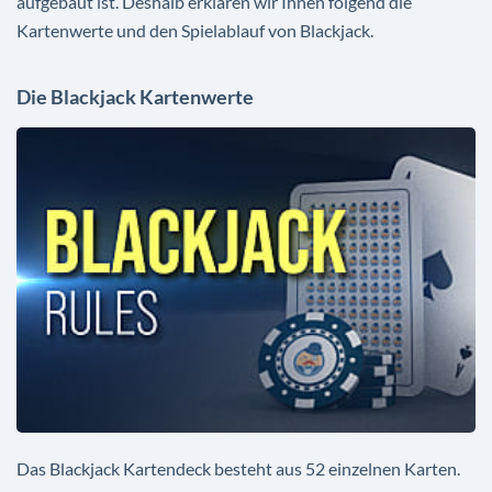
aufgebaut ist. Deshalb erklären wir Ihnen folgend die
Kartenwerte und den Spielablauf von Blackjack.
Die Blackjack Kartenwerte
Das Blackjack Kartendeck besteht aus 52 einzelnen Karten.