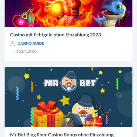
Casino mit Echtgeld ohne Einzahlung 2023
CASINO GUIDE
10.01.2023
Mr Bet Blog über Casino Bonus ohne Einzahlung