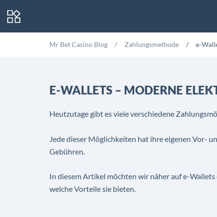
Mr Bet Casino Blog
Zahlungsmethode
e-Wall
E-WALLETS – MODERNE ELE
Heutzutage gibt es viele verschiedene Zahlungsmö
Jede dieser Möglichkeiten hat ihre eigenen Vor- u
Gebühren.
In diesem Artikel möchten wir näher auf e-Wallets 
welche Vorteile sie bieten.