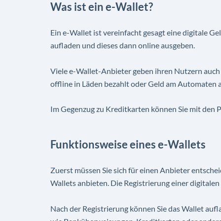
Was ist ein e-Wallet?
Ein e-Wallet ist vereinfacht gesagt eine digitale
aufladen und dieses dann online ausgeben.
Viele e-Wallet-Anbieter geben ihren Nutzern auch
offline in Läden bezahlt oder Geld am Automaten
Im Gegenzug zu Kreditkarten können Sie mit den P
Funktionsweise eines e-Wallets
Zuerst müssen Sie sich für einen Anbieter entscheid
Wallets anbieten. Die Registrierung einer digitale
Nach der Registrierung können Sie das Wallet auf