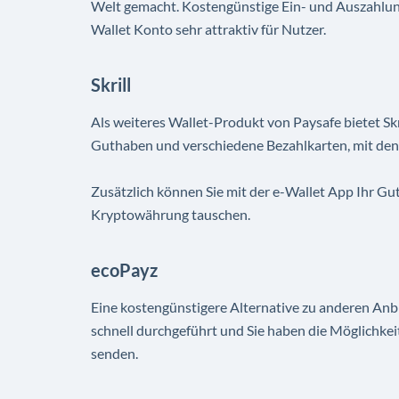
Welt gemacht. Kostengünstige Ein- und Auszahlun
Wallet Konto sehr attraktiv für Nutzer.
Skrill
Als weiteres Wallet-Produkt von Paysafe bietet Skr
Guthaben und verschiedene Bezahlkarten, mit dene
Zusätzlich können Sie mit der e-Wallet App Ihr G
Kryptowährung tauschen.
ecoPayz
Eine kostengünstigere Alternative zu anderen Anb
schnell durchgeführt und Sie haben die Möglichkei
senden.